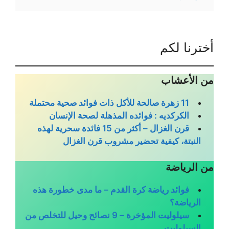
هل
الأكل
أثناء
الوقوف
أخترنا لكم
سيئًا
بالنسبة
لك؟
من الأعشاب
11 زهرة صالحة للأكل ذات فوائد صحية محتملة
الكركديه : فوائده المذهلة لصحة الإنسان
قرن الغزال – أكثر من 15 فائدة سحرية لهذه
النبتة، كيفية تحضير مشروب قرن الغزال
من الرياضة
فوائد رياضة كرة القدم – ما مدى خطورة هذه
الرياضة؟
سيلوليت المؤخرة – 9 نصائح وحيل للتخلص من
السيلوليت