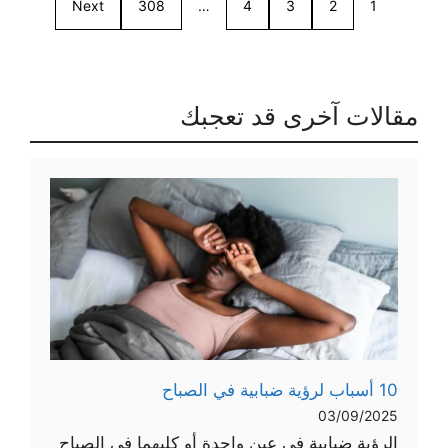
Next
308
…
4
3
2
1
مقالات آخرى قد تعجبك
10 أسباب لرؤية ضبابية في الصباح
03/09/2025
الرؤية ضبابية في عين واحدة أو كليهما في الصباح