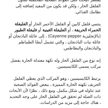
الفلفل الحار ، ولكن قد يكون من المفيد إضافته إلى
نظامك الغذائي.
ينتمي فلفل كايين أو الفلفل الأحمر الحار أو
الفليفلة
الحمراء الحريفة
، أو
الفليفلة الغينية
أو
فليفلة الطيور
(بالإنجليزية Cayenne pepper) ، إلى عائلة الباذنجان أو
عائلة نبات الباذنجان ، والتي تشمل أيضًا الطماطم
والباذنجان والبطاطس.
إنه نوع من الفلفل الحار وله نكهة معتدلة الحارة بفضل
مركب يسمى الكابسيسين.
يرتبط الكابسيسين ، وهو المركب الذي يعطي الفلفل
الحريف نكهته الحارة المميزة ، ببعض الفوائد الصحية
عند تناوله في شكل مكمل. ومع ذلك ، نظرًا لأن الأبحاث
ذات الصلة لم تحقق في الفلفل الحار على وجه التحديد
، هناك حاجة إلى مزيد من الدراسات.