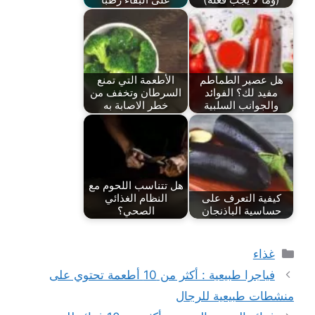
هل عصير الطماطم
الأطعمة التي تمنع
مفيد لك؟ الفوائد
السرطان وتخفف من
والجوانب السلبية
خطر الاصابة به
هل تتناسب اللحوم مع
كيفية التعرف على
النظام الغذائي
حساسية الباذنجان
الصحي؟
التصنيفات
غذاء
فياجرا طبيعية : أكثر من 10 أطعمة تحتوي على
منشطات طبيعية للرجال