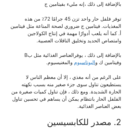
بالإضافة إلى ذلك ،إنه مليء بفيتامين ج
توفر فلفل حار واحد تزن 45 جرامًا 72٪ من هذه
المغذيات. فيتامين ج ضروري لصحة المناعة مثل فيتامين
أ. كما أنه يلعب أدوارًا مهمة في إنتاج الكولاجين
وامتصاص الحديد وتخليق الناقلات العصبية.
بالإضافة إلى ذلك ، يوفرالعناصر الغذائية مثل بB
وفيتامين ك و
البوتاسيوم
والمغنيسيوم.
على الرغم من أنه مغذي ، إلا أن معظم الناس لا
يستطيعون تناول سوى جزء صغير منه بسبب نكهته
الحارة الشديدة. ومع ذلك ، فإن تناول كميات صغيرة من
الفلفل الحار بانتظام يمكن أن يساهم في تحسين تناول
بعض العناصر الغذائية.
2. مصدر للكابسيسين