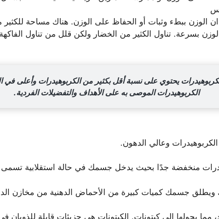
طس
الوزن ببطء وثبات أو الحفاظ على الوزن. هناك مساحة للكثير م
لوزن بسرعة. تناول الكثير من الخضار ولكن قلل من تناول الفاكه
بوهيدرات يحتوي على نسبة أقل بكثير من الكربوهيدرات وأعلى في البرو
الكربوهيدرات الموصى به على الأهداف والتفضيلات الفردية.
الكربوهيدرات وعالي الدهون.
يدرات منخفضة جدًا بحيث يدخل جسمك في حالة استقلابية تسمى ال
 ويطلق جسمك كميات كبيرة من الأحماض الدهنية من مخازن الده
، مما يحولها إلى كيتونات. الكيتونات هي جزيئات قابلة للذوبان في