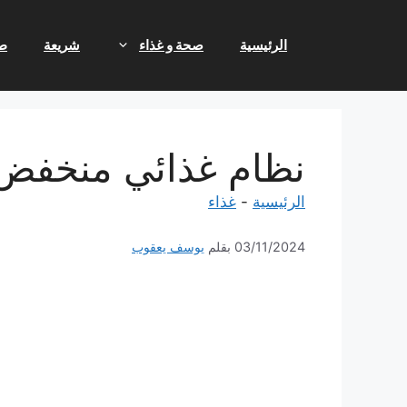
نتقل
لى
الرئيسية
صحة و غذاء
شريعة
ط
لمحتوى
نظام غذائي منخفض الكربوهيدرات
الرئيسية
-
غذاء
03/11/2024
بقلم
يوسف يعقوب