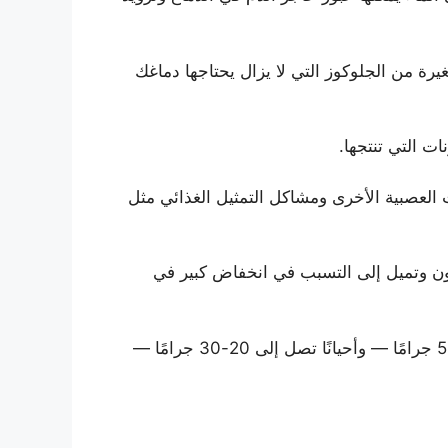
يرة من الجلوكوز التي لا يزال يحتاجها دماغك
ات التي تنتجها.
ات العصبية الأخرى ومشاكل التمثيل الغذائي مثل
هون وتميل إلى التسبب في انخفاض كبير في
يتضمن النظام الغذائي الكيتوني الأطعمة الغنية بالبروتين والدهون. تقتصر الكربوهيدرات بشكل عام على أقل من 50 جرامًا — وأحيانًا تصل إلى 20-30 جرامًا —