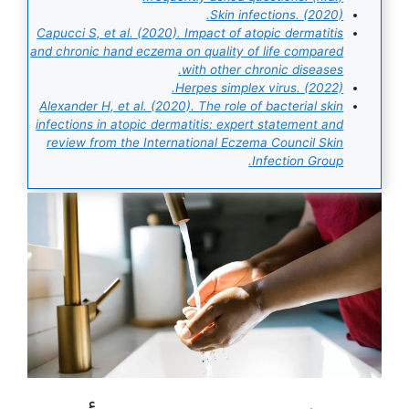
Skin infections. (2020).
Capucci S, et al. (2020). Impact of atopic dermatitis
and chronic hand eczema on quality of life compared
with other chronic diseases.
Herpes simplex virus. (2022).
Alexander H, et al. (2020). The role of bacterial skin
infections in atopic dermatitis: expert statement and
review from the International Eczema Council Skin
Infection Group.