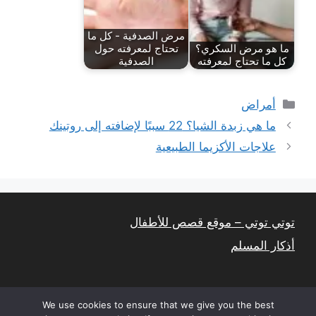
مرض الصدفية - كل ما
ما هو مرض السكري؟
تحتاج لمعرفته حول
كل ما تحتاج لمعرفته
الصدفية
التصنيفات
أمراض
ما هي زبدة الشيا؟ 22 سببًا لإضافته إلى روتينك
علاجات الأكزيما الطبيعية
توتي توتي – موقع قصص للأطفال
أذكار المسلم
We use cookies to ensure that we give you the best