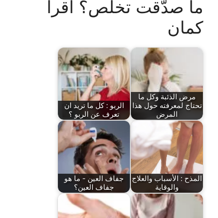
ما صدّقت تخلص؟ اقرأ
كمان
مرض الذئبة وكل ما
تحتاج لمعرفته حول هذا
الربو : كل ما تريد ان
المرض
تعرف عن الربو ؟
المذح : الأسباب والعلاج
جفاف العين - ما هو
والوقاية
جفاف العين؟