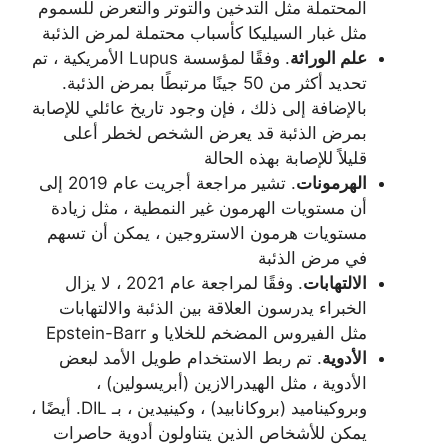
المحتملة مثل التدخين والتوتر والتعرض للسموم
مثل غبار السيليكا كأسباب محتملة لمرض الذئبة
علم الوراثة
. وفقًا لمؤسسة Lupus الأمريكية ، تم
تحديد أكثر من 50 جينًا مرتبطًا بمرض الذئبة.
بالإضافة إلى ذلك ، فإن وجود تاريخ عائلي للإصابة
بمرض الذئبة قد يعرض الشخص لخطر أعلى
قليلاً للإصابة بهذه الحالة
الهرمونات
. تشير مراجعة أجريت عام 2019 إلى
أن مستويات الهرمون غير النمطية ، مثل زيادة
مستويات هرمون الاستروجين ، يمكن أن تسهم
في مرض الذئبة
الالتهابات
. وفقًا لمراجعة عام 2021 ، لا يزال
الخبراء يدرسون العلاقة بين الذئبة والالتهابات
مثل الفيروس المضخم للخلايا و Epstein-Barr
الأدوية
. تم ربط الاستخدام طويل الأمد لبعض
الأدوية ، مثل الهيدرالازين (أبريسولين) ،
وبروكيناميد (بروكانابيد) ، وكينيدين ، بـ DIL. أيضًا ،
يمكن للأشخاص الذين يتناولون أدوية حاصرات