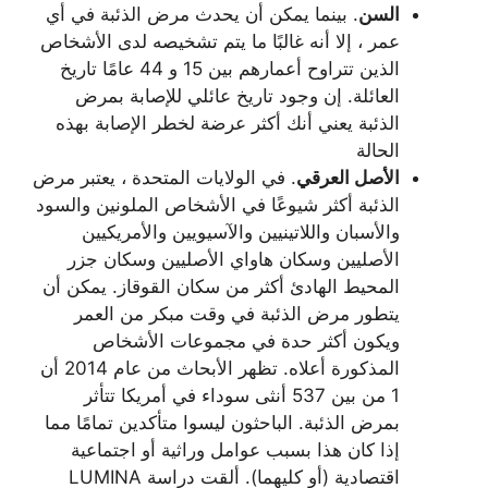
السن
. بينما يمكن أن يحدث مرض الذئبة في أي
عمر ، إلا أنه غالبًا ما يتم تشخيصه لدى الأشخاص
الذين تتراوح أعمارهم بين 15 و 44 عامًا تاريخ
العائلة. إن وجود تاريخ عائلي للإصابة بمرض
الذئبة يعني أنك أكثر عرضة لخطر الإصابة بهذه
الحالة
الأصل العرقي
. في الولايات المتحدة ، يعتبر مرض
الذئبة أكثر شيوعًا في الأشخاص الملونين والسود
والأسبان واللاتينيين والآسيويين والأمريكيين
الأصليين وسكان هاواي الأصليين وسكان جزر
المحيط الهادئ أكثر من سكان القوقاز. يمكن أن
يتطور مرض الذئبة في وقت مبكر من العمر
ويكون أكثر حدة في مجموعات الأشخاص
المذكورة أعلاه. تظهر الأبحاث من عام 2014 أن
1 من بين 537 أنثى سوداء في أمريكا تتأثر
بمرض الذئبة. الباحثون ليسوا متأكدين تمامًا مما
إذا كان هذا بسبب عوامل وراثية أو اجتماعية
اقتصادية (أو كليهما). ألقت دراسة LUMINA