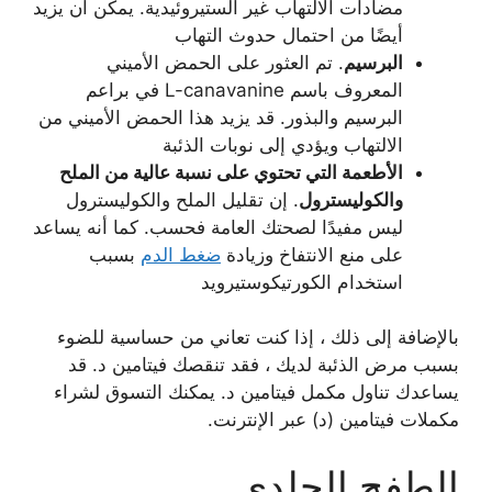
مضادات الالتهاب غير الستيروئيدية. يمكن أن يزيد
أيضًا من احتمال حدوث التهاب
البرسيم
. تم العثور على الحمض الأميني
المعروف باسم L-canavanine في براعم
البرسيم والبذور. قد يزيد هذا الحمض الأميني من
الالتهاب ويؤدي إلى نوبات الذئبة
الأطعمة التي تحتوي على نسبة عالية من الملح
والكوليسترول
. إن تقليل الملح والكوليسترول
ليس مفيدًا لصحتك العامة فحسب. كما أنه يساعد
على منع الانتفاخ وزيادة
ضغط الدم
بسبب
استخدام الكورتيكوستيرويد
بالإضافة إلى ذلك ، إذا كنت تعاني من حساسية للضوء
بسبب مرض الذئبة لديك ، فقد تنقصك فيتامين د. قد
يساعدك تناول مكمل فيتامين د. يمكنك التسوق لشراء
مكملات فيتامين (د) عبر الإنترنت.
الطفح الجلدي