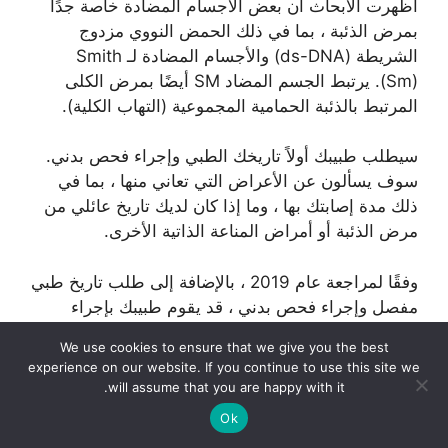
أظهرت الأبحاث أن بعض الأجسام المضادة خاصة جدًا
بمرض الذئبة ، بما في ذلك الحمض النووي مزدوج
الشريطة (ds-DNA) والأجسام المضادة لـ Smith
(Sm). يرتبط الجسم المضاد SM أيضًا بمرض الكلى
المرتبط بالذئبة الحمامية المجموعية (التهاب الكلية).
سيطلب طبيبك أولاً تاريخك الطبي وإجراء فحص بدني.
سوف يسألون عن الأعراض التي تعاني منها ، بما في
ذلك مدة إصابتك بها ، وما إذا كان لديك تاريخ عائلي من
مرض الذئبة أو أمراض المناعة الذاتية الأخرى.
وفقًا لمراجعة عام 2019 ، بالإضافة إلى طلب تاريخ طبي
مفصل وإجراء فحص بدني ، قد يقوم طبيبك بإجراء
الاختبارات التالية لتشخيص مرض الذئبة:
We use cookies to ensure that we give you the best
experience on our website. If you continue to use this site we
تحاليل الدم
. يمكن أن تشمل هذه تعداد الدم
will assume that you are happy with it.
الكامل. يستخدم الأطباء هذا الاختبار لتحديد عدد
Ok
ونوع خلايا الدم الحمراء وخلايا الدم البيضاء