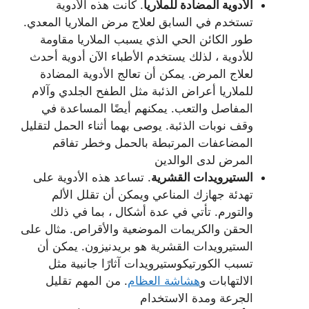
الأدوية المضادة للملاريا
. كانت هذه الأدوية
تستخدم في السابق لعلاج مرض الملاريا المعدي.
طور الكائن الحي الذي يسبب الملاريا مقاومة
للأدوية ، لذلك يستخدم الأطباء الآن أدوية أحدث
لعلاج المرض. يمكن أن تعالج الأدوية المضادة
للملاريا أعراض الذئبة مثل الطفح الجلدي وآلام
المفاصل والتعب. يمكنهم أيضًا المساعدة في
وقف نوبات الذئبة. يوصى بهما أثناء الحمل لتقليل
المضاعفات المرتبطة بالحمل وخطر تفاقم
المرض لدى الوالدين
الستيرويدات القشرية
. تساعد هذه الأدوية على
تهدئة جهازك المناعي ويمكن أن تقلل الألم
والتورم. تأتي في عدة أشكال ، بما في ذلك
الحقن والكريمات الموضعية والأقراص. مثال على
الستيرويدات القشرية هو بريدنيزون. يمكن أن
تسبب الكورتيكوستيرويدات آثارًا جانبية مثل
الالتهابات و
هشاشة العظام
. من المهم تقليل
الجرعة ومدة الاستخدام