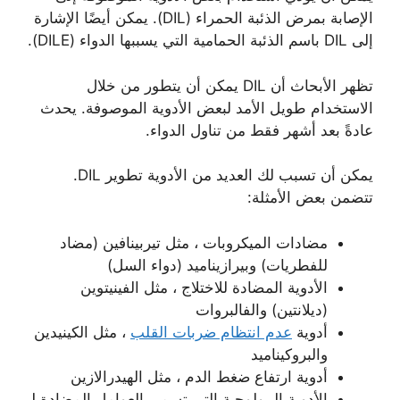
الإصابة بمرض الذئبة الحمراء (DIL). يمكن أيضًا الإشارة
إلى DIL باسم الذئبة الحمامية التي يسببها الدواء (DILE).
تظهر الأبحاث أن DIL يمكن أن يتطور من خلال
الاستخدام طويل الأمد لبعض الأدوية الموصوفة. يحدث
عادةً بعد أشهر فقط من تناول الدواء.
يمكن أن تسبب لك العديد من الأدوية تطوير DIL.
تتضمن بعض الأمثلة:
مضادات الميكروبات ، مثل تيربينافين (مضاد
للفطريات) وبيرازيناميد (دواء السل)
الأدوية المضادة للاختلاج ، مثل الفينيتوين
(ديلانتين) والفالبروات
أدوية
عدم انتظام ضربات القلب
، مثل الكينيدين
والبروكيناميد
أدوية ارتفاع ضغط الدم ، مثل الهيدرالازين
الأدوية البيولوجية التي تسمى العوامل المضادة لـ