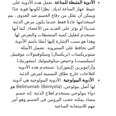
الأدوية المثبطة للمناعة
. تعمل هذه الأدوية على
تثبيط جهاز المناعة لديك. نظرًا لكونها قوية جدًا
ويمكن أن تقلل من دفاع الجسم ضد العدوى ، يتم
استخدامها عادةً فقط عندما يكون مرض الذئبة
شديدًا أو يؤثر على العديد من الأعضاء. كما أنها
تستخدم لتقليل كمية المنشطات والتعرض لها.
وهذا هو سبب الإشارة إليها أيضًا باسم الأدوية
التي تحافظ على الستيرويد. تشمل الأمثلة
ميثوتريكسات (تريكسال) وميكوفينولات موفيتيل
(سيلسيبت) وحمض ميكوفينوليك (ميفورتيك)
وأزاثيوبرين (إيموران). تستخدم هذه الأدوية
كعلاجات خارج نطاق التسمية لمرض الذئبة
الأدوية البيولوجية
. الأدوية البيولوجية هي أدوية
لها أصل بيولوجي. Belimumab (Benlysta) هو
دواء بيولوجي يستخدم لعلاج الذئبة. إنه جسم
مضاد يمكنه حجب البروتين في الجسم وهو أمر
مهم للاستجابة المناعية