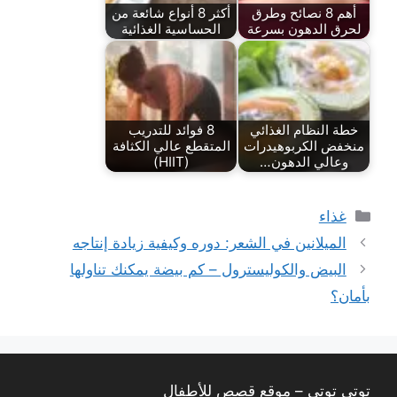
أهم 8 نصائح وطرق
أكثر 8 أنواع شائعة من
لحرق الدهون بسرعة
الحساسية الغذائية
خطة النظام الغذائي
8 فوائد للتدريب
منخفض الكربوهيدرات
المتقطع عالي الكثافة
وعالي الدهون…
(HIIT)
التصنيفات
غذاء
الميلانين في الشعر: دوره وكيفية زيادة إنتاجه
البيض والكوليسترول – كم بيضة يمكنك تناولها
بأمان؟
توتي توتي – موقع قصص للأطفال