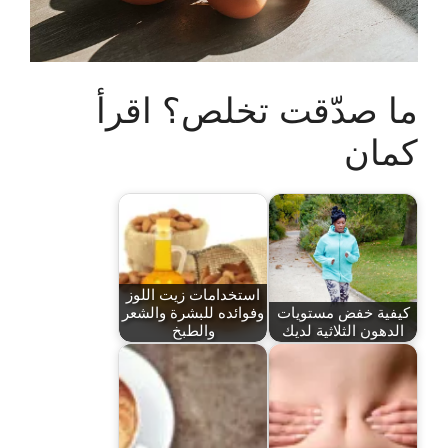
ما صدّقت تخلص؟ اقرأ
كمان
استخدامات زيت اللوز
كيفية خفض مستويات
وفوائده للبشرة والشعر
الدهون الثلاثية لديك
والطبخ