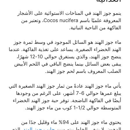
ينمو جوز الهند في المناخات الاستوائية على الأشجار
المعروفة علميًا باسم Cocos nucifera، وتعتبر من
الفاكهة من الناحية النباتية.
ماء جوز الهند هو السائل الموجود في وسط ثمرة جوز
الهند الخضراء الصغيرة. يساعد على تغذية الفاكهة. عندما
ينضج جوز الهند، والذي يستغرق حوالي 10-12 شهرًا،
يبقى بعض السائل بينما ينضج الباقي في اللحم الأبيض
الصلب المعروف باسم لحم جوز الهند.
يأتي ماء جوز الهند عادةً من ثمار جوز الهند الصغيرة التي
يبلغ عمرها حوالي 6-7 أشهر، على الرغم من وجودها
أيضًا في الفاكهة الناضجة. توفر حبة جوز الهند الخضراء
المتوسطة حوالي 1/2-1 كوب من ماء جوز الهند.
يحتوي ماء جوز الهند على 94% ماء وقليل جدًا من
الدهون. لا ينبغي الخلط بينه وبين
حليب جوز الهند
، الذي