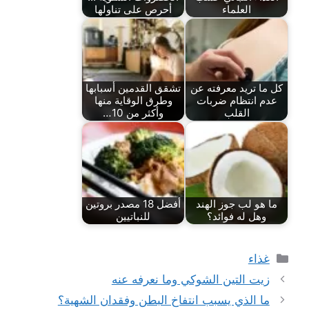
العلماء
أحرص على تناولها
كل ما تريد معرفته عن
تشقق القدمين أسبابها
عدم انتظام ضربات
وطرق الوقاية منها
القلب
وأكثر من 10…
ما هو لب جوز الهند
أفضل 18 مصدر بروتين
وهل له فوائد؟
للنباتيين
التصنيفات
غذاء
زيت التين الشوكي وما نعرفه عنه
ما الذي يسبب انتفاخ البطن وفقدان الشهية؟