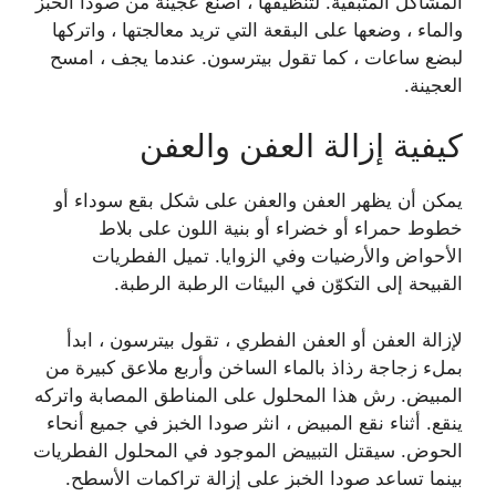
المشاكل المتبقية. لتنظيفها ، اصنع عجينة من صودا الخبز
والماء ، وضعها على البقعة التي تريد معالجتها ، واتركها
لبضع ساعات ، كما تقول بيترسون. عندما يجف ، امسح
العجينة.
كيفية إزالة العفن والعفن
يمكن أن يظهر العفن والعفن على شكل بقع سوداء أو
خطوط حمراء أو خضراء أو بنية اللون على بلاط
الأحواض والأرضيات وفي الزوايا. تميل الفطريات
القبيحة إلى التكوّن في البيئات الرطبة الرطبة.
لإزالة العفن أو العفن الفطري ، تقول بيترسون ، ابدأ
بملء زجاجة رذاذ بالماء الساخن وأربع ملاعق كبيرة من
المبيض. رش هذا المحلول على المناطق المصابة واتركه
ينقع. أثناء نقع المبيض ، انثر صودا الخبز في جميع أنحاء
الحوض. سيقتل التبييض الموجود في المحلول الفطريات
بينما تساعد صودا الخبز على إزالة تراكمات الأسطح.