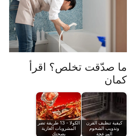
ما صدّقت تخلص؟ اقرأ
كمان
كيفية تنظيف الفرن
الكولا - 13 طريقة تضر
وتذويب الشحوم
المشروبات الغازية
المزعجة
بصحتك