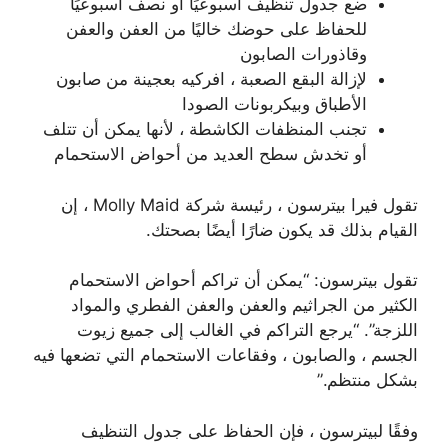
ضع جدول تنظيف أسبوعيًا أو نصف أسبوعيًا
للحفاظ على حوضك خاليًا من العفن والعفن
وقاذورات الصابون
لإزالة البقع الصعبة ، افركيه بعجينة من صابون
الأطباق وبيكربونات الصودا
تجنب المنظفات الكاشطة ، لأنها يمكن أن تتلف
أو تخدش سطح العديد من أحواض الاستحمام
تقول فيرا بيترسون ، رئيسة شركة Molly Maid ، إن
القيام بذلك قد يكون ضارًا أيضًا بصحتك.
تقول بيترسون: “يمكن أن تراكم أحواض الاستحمام
الكثير من الجراثيم والعفن والعفن الفطري والمواد
اللزجة”. “يرجع التراكم في الغالب إلى جميع زيوت
الجسم ، والصابون ، وفقاعات الاستحمام التي تضعها فيه
بشكل منتظم.”
وفقًا لبيترسون ، فإن الحفاظ على جدول التنظيف