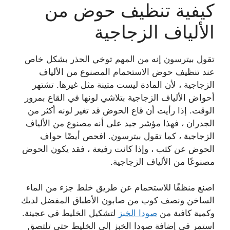
كيفية تنظيف حوض من
الألياف الزجاجية
تقول بيترسون إنه من المهم توخي الحذر بشكل خاص
عند تنظيف حوض الاستحمام المصنوع من الألياف
الزجاجية ، لأن المادة ليست متينة مثل غيرها. تشتهر
أحواض الألياف الزجاجية بتلاشي لونها في القاع بمرور
الوقت. إذا رأيت أن قاع الحوض قد تغير لونه أكثر من
الجدران ، فهذا مؤشر جيد على أنه مصنوع من الألياف
الزجاجية ، كما تقول بيترسون. افحص أيضًا حواف
الحوض عن كثب ، وإذا كانت رفيعة ، فقد يكون الحوض
مصنوعًا من الألياف الزجاجية.
اصنع منظفًا للاستحمام عن طريق خلط جزء من الماء
الساخن ونصف كوب من صابون الأطباق المفضل لديك
وكمية كافية من
صودا الخبز
لتشكيل الخليط في عجينة.
استمر في إضافة صودا الخبز إلى الخليط حتى تلتصق