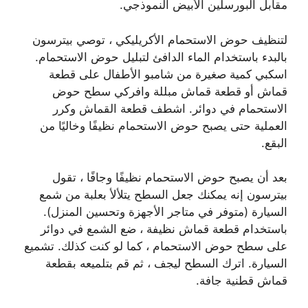
مقابل البورسلين الأبيض النموذجي.
لتنظيف حوض الاستحمام الأكريليكي ، توصي بيترسون
بالبدء باستخدام الماء الدافئ لتبليل حوض الاستحمام.
اسكبي كمية صغيرة من شامبو الأطفال على قطعة
قماش أو قطعة قماش مبللة وافركي سطح حوض
الاستحمام في دوائر. اشطف قطعة القماش وكرر
العملية حتى يصبح حوض الاستحمام نظيفًا وخاليًا من
البقع.
بعد أن يصبح حوض الاستحمام نظيفًا وجافًا ، تقول
بيترسون إنه يمكنك جعل السطح يتلألأ بعلبة من شمع
السيارة (متوفر في متاجر الأجهزة وتحسين المنزل).
باستخدام قطعة قماش نظيفة ، ضع الشمع في دوائر
على سطح حوض الاستحمام ، كما لو كنت كذلك. تشميع
السيارة. اترك السطح ليجف ، ثم قم بتلميعه بقطعة
قماش قطنية جافة.