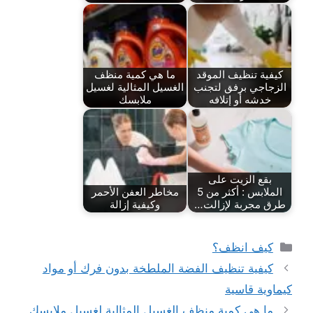
كيفية تنظيف الموقد
ما هي كمية منظف
الزجاجي برفق لتجنب
الغسيل المثالية لغسيل
خدشه أو إتلافه
ملابسك
بقع الزيت على
الملابس : أكثر من 5
مخاطر العفن الأحمر
طرق مجربة لإزالت…
وكيفية إزالة
التصنيفات
كيف انظف؟
كيفية تنظيف الفضة الملطخة بدون فرك أو مواد
كيماوية قاسية
ما هي كمية منظف الغسيل المثالية لغسيل ملابسك