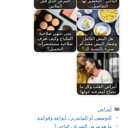
التاجي : التحضير لها ،
المرض الذي قتل
التفاصيل…
الملايين
متى تنتهي صلاحية
هل البيض الكامل
المكياج وكيف تعرف
وصفار البيض مفيد أم
صلاحية مستحضرات
سيء بالنسبة لك؟
التجميل؟
أمراض القلب وكل ما
تحتاج لمعرفته حولها
التصنيفات
أمراض
اليوسفي أو الماندرين: أنواعه وفوائده
ما هو مرض الشريان التاجي؟