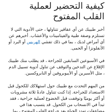
كيفية التحضير لعملية
القلب المفتوح
أخبر طبيبك عن أي عقاقير تتناولها ، حتى الأدوية التي لا
تستلزم وصفة طبية والفيتامينات والأعشاب. أخبرهم عن
أي أمراض لديك ، بما في ذلك تفشي
الهربس
أو البرد أو
الأنفلونزا أو الحمى.
في الأسبوعين السابقين للجراحة ، قد يطلب منك طبيبك
الإقلاع عن التدخين والتوقف عن تناول أدوية تسييل الدم
، مثل الأسبرين أو الأيبوبروفين أو النابروكسين.
من المهم التحدث مع طبيبك حول استهلاكك للكحول قبل
الاستعداد للجراحة. إذا كنت تتناول عادةً ثلاثة مشروبات
أو أكثر يوميًا وتوقفت قبل الخضوع لعملية جراحية ، فقد
تبدأ في الانسحاب من الكحول. قد يتسبب هذا في
مضاعفات تهدد الحياة بعد جراحة القلب المفتوح ، بما