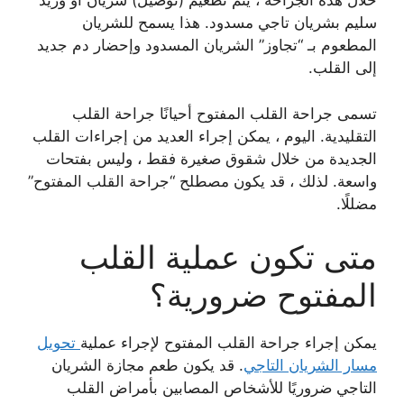
خلال هذه الجراحة ، يتم تطعيم (توصيل) شريان أو وريد
سليم بشريان تاجي مسدود. هذا يسمح للشريان
المطعوم بـ “تجاوز” الشريان المسدود وإحضار دم جديد
إلى القلب.
تسمى جراحة القلب المفتوح أحيانًا جراحة القلب
التقليدية. اليوم ، يمكن إجراء العديد من إجراءات القلب
الجديدة من خلال شقوق صغيرة فقط ، وليس بفتحات
واسعة. لذلك ، قد يكون مصطلح “جراحة القلب المفتوح”
مضللًا.
متى تكون عملية القلب
المفتوح ضرورية؟
يمكن إجراء جراحة القلب المفتوح لإجراء عملية
تحويل
مسار الشريان التاجي
. قد يكون طعم مجازة الشريان
التاجي ضروريًا للأشخاص المصابين بأمراض القلب