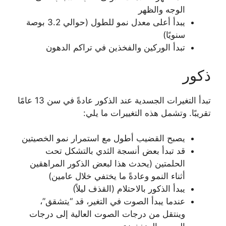
الوجه والظهر
يبدأ أعلى معدل نمو للطول (حوالي 3.2 بوصة
سنويًا)
تبدأ الوركين والفخذين في تراكم الدهون
ذكور
تبدأ التغيرات الجسدية عند الذكور عادةً في سن 13 عامًا
تقريبًا. وتشمل هذه التغييرات ما يلي:
يصبح القضيب أطول مع استمرار نمو الخصيتين
قد تبدأ بعض أنسجة الثدي بالتشكل تحت
الحلمتين (يحدث هذا لبعض الذكور المراهقين
أثناء النمو وعادةً ما يختفي خلال عامين)
يبدأ الذكور بالاحتلام (القذف ليلاً)
عندما يبدأ الصوت في التغير، قد “يتشقق”،
وينتقل من درجات الصوت العالية إلى درجات