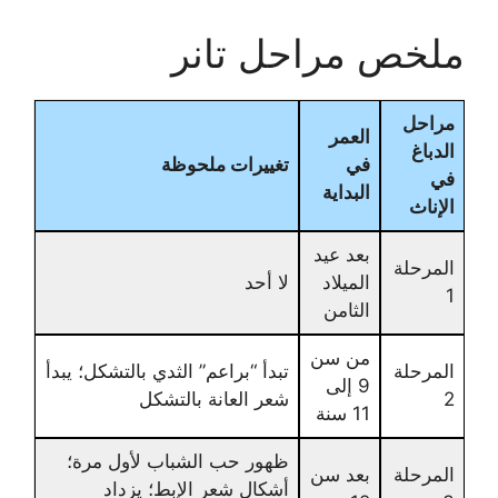
ملخص مراحل تانر
مراحل
العمر
الدباغ
في
تغييرات ملحوظة
في
البداية
الإناث
بعد عيد
المرحلة
الميلاد
لا أحد
1
الثامن
من سن
المرحلة
تبدأ “براعم” الثدي بالتشكل؛ يبدأ
9 إلى
2
شعر العانة بالتشكل
11 سنة
ظهور حب الشباب لأول مرة؛
المرحلة
بعد سن
أشكال شعر الإبط؛ يزداد