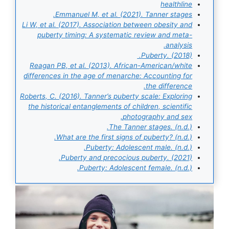
healthline
Emmanuel M, et al. (2021). Tanner stages.
Li W, et al. (2017). Association between obesity and
puberty timing: A systematic review and meta-
analysis.
Puberty. (2018).
Reagan PB, et al. (2013). African-American/white
differences in the age of menarche: Accounting for
the difference.
Roberts, C. (2016). Tanner’s puberty scale: Exploring
the historical entanglements of children, scientific
photography and sex.
The Tanner stages. (n.d.).
What are the first signs of puberty? (n.d.).
Puberty: Adolescent male. (n.d.).
Puberty and precocious puberty. (2021).
Puberty: Adolescent female. (n.d.).