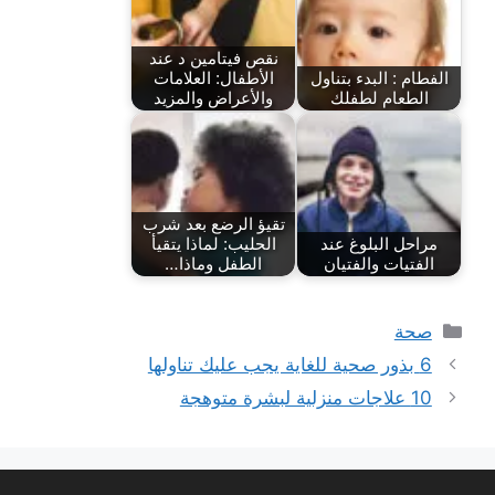
نقص فيتامين د عند
الفطام : البدء بتناول
الأطفال: العلامات
الطعام لطفلك
والأعراض والمزيد
تقيؤ الرضع بعد شرب
مراحل البلوغ عند
الحليب: لماذا يتقيأ
الفتيات والفتيان
الطفل وماذا…
التصنيفات
صحة
6 بذور صحية للغاية يجب عليك تناولها
10 علاجات منزلية لبشرة متوهجة