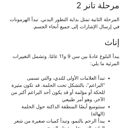
مرحلة تانر 2
المرحلة الثانية تمثل بداية التطور البدني. تبدأ الهرمونات
في إرسال الإشارات إلى جميع أنحاء الجسم.
إناث
يبدأ البلوغ عادةً بين سن 9 و11 عامًا. وتشمل التغييرات
المرئية ما يلي:
تبدأ العلامات الأولى للثدي، والتي تسمى
“البراعم”، بالتشكل تحت الحلمة. قد تكون مثيرة
للحكة أو مؤلمة أو قد يكون أحد البراعم أكبر من
الآخر، وهو أمر طبيعي
ستتوسع أيضًا المنطقة الداكنة حول الحلمة
(الهالة)
يبدأ الرحم بالنمو، وتبدأ كميات صغيرة من شعر
العانة بالنمو على شفاه الفرج