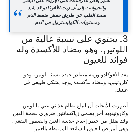
تشير بعض الدراسات التي أجريت على البشر
والحيوانات إلى أن زيت الأفوكادو قد يفيد
صحة القلب عن طريق خفض ضغط الدم
ومستويات الكوليسترول في الدم.
3. يحتوي على نسبة عالية من
اللوتين، وهو مضاد للأكسدة وله
فوائد للعيون
يعد الأفوكادو وزيته مصادر جيدة نسبيًا للوتين، وهو
كاروتينويد ومضاد للأكسدة يوجد بشكل طبيعي في
عينيك.
أظهرت الأبحاث أن اتباع نظام غذائي غني باللوتين
وكاروتينويد آخر يسمى زياكسانثين ضروري لصحة العين
وقد يقلل من خطر إعتام عدسة العين والضمور البقعي،
وهي أمراض العيون الشائعة المرتبطة بالعمر.