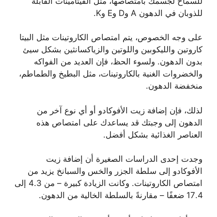
للسماح لجسمك بامتصاصها، مثل الفيتامينات القابلة
للذوبان في الدهون A وD وE وK.
على وجه الخصوص، يتم امتصاص الكاروتينات مثل البيتا
كاروتين والليكوبين واللوتين والزياكسانثين بشكل سيئ
بدون الدهون. ولسوء الحظ، فإن العديد من الفواكه
والخضروات الغنية بالكاروتينات، مثل البطيخ والطماطم،
منخفضة الدهون.
لذلك، فإن إضافة زيت الأفوكادو أو أي نوع آخر من
الدهون إلى وجبتك قد يساعدك على امتصاص هذه
العناصر الغذائية بشكل أفضل.
وجدت إحدى الدراسات الصغيرة أن إضافة زيت
الأفوكادو إلى سلطة الجزر والخس والسبانخ يزيد من
امتصاص الكاروتينات. وكانت الزيادة كبيرة – من 4.3 إلى
17.4 ضعفًا – مقارنةً بالسلطة الخالية من الدهون.