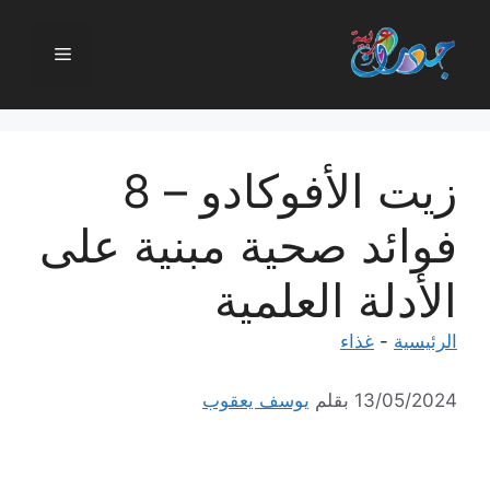
نتقل
لى
القائمة
لمحتوى
زيت الأفوكادو – 8
فوائد صحية مبنية على
الأدلة العلمية
الرئيسية
-
غذاء
13/05/2024
بقلم
يوسف يعقوب