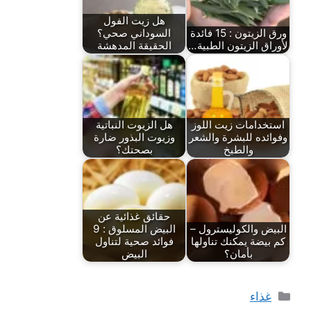
هل زيت الفول
ورق الزيتون : 15 فائدة
السوداني صحي؟
لأوراق الزيتون الطبية…
الحقيقة المدهشة
استخدامات زيت اللوز
هل الزيوت النباتية
وفوائده للبشرة والشعر
وزيوت البذور ضارة
والطبخ
بصحتك؟
حقائق غذائية عن
البيض والكوليسترول –
البيض المسلوق : 9
كم بيضة يمكنك تناولها
فوائد صحية لتناول
بأمان؟
البيض
التصنيفات
غذاء