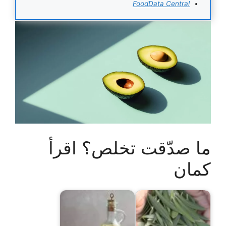
FoodData Central
ما صدّقت تخلص؟ اقرأ
كمان