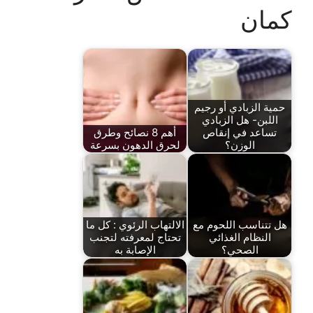
كمان
حمية الزبادي أو رجيم
اللبن- هل الزبادي
تساعد في إنقاص
أهم 8 نصائح وطرق
الوزن؟
لحرق الدهون بسرعة
هل تتناسب اللحوم مع
الالتهاب الرئوي : كل ما
النظام الغذائي
تحتاج لمعرفته لتجنب
الصحي؟
الإصابة به