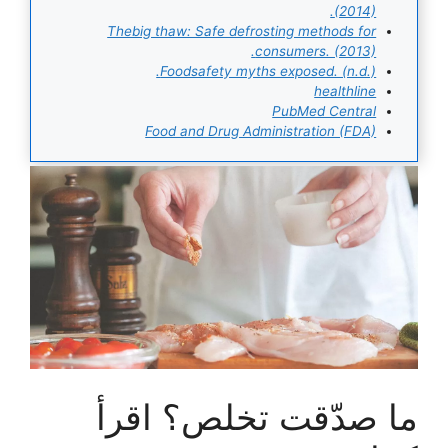
(2014).
Thebig thaw: Safe defrosting methods for
consumers. (2013).
Foodsafety myths exposed. (n.d.).
healthline
PubMed Central
Food and Drug Administration (FDA)
ما صدّقت تخلص؟ اقرأ