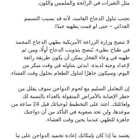
مثل التغيرات في الرائحة والملمس واللون.
تجنب تناول الدجاج الفاسد، لأنه قد يسبب التسمم
الغذائي – حتى لو قمت بطهيه جيدًا.
لا تنصح وزارة الزراعة الأمريكية بطهي الدجاج المجمد
في طباخ بطيء. يُنصح بتذويب الدجاج أولًا، ومن ثم
طهيه في وعاء الفخار يمكن أن يكون طريقة رائعة
لإعداد وجبة لذيذة. ابدئي بتناوله في وقت مبكر من
اليوم، وسيكون جاهزًا لتناول الطعام بحلول وقت العشاء.
إن التعامل السليم مع لحوم الدواجن سوف يقلل من
خطر الإصابة بالأمراض المنقولة بالغذاء بالنسبة لك
ولعائلتك. اعتد على التخطيط لوجباتك قبل 24 ساعة من
موعدها، ولن تجد صعوبة في التأكد من أن دواجنك
جاهزة للطهي عندما يحين وقت العشاء.
يعتمد ما إذا كان بإمكانك إعادة تجميد الدواجن على ما