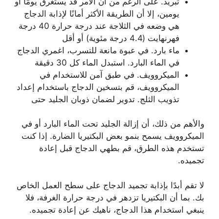
تبريد. على الرغم من أن الأمر قد يستغرق يومًا أو
يومين، إلا أن الطريقة الأكثر أمانًا لإذابة الدجاج
هي وضعه في الثلاجة عند درجة حرارة 40 درجة
فهرنهايت (4.4 درجة مئوية) أو أقل
ماء بارد. في عبوة مانعة للتسرب، اغمري الدجاج
في الماء البارد. استبدل الماء كل 30 دقيقة
الميكروويف. في طبق آمن للاستخدام في
الميكروويف، قم بتسخين الدجاج باستخدام إعداد
تذويب الثلج. تدوير لضمان ذوبان الجليد حتى
والأهم من ذلك، أن إزالة الجليد تحت الماء البارد أو في
الميكروويف يسمح بنمو بعض البكتيريا الضارة. إذا كنت
تستخدم هذه الطرق، قم بطهي الدجاج قبل إعادة
تجميده.
لا تقم أبدًا بإذابة تجميد الدجاج على سطح العمل الخاص
بك. بما أن البكتيريا تزدهر في درجة حرارة الغرفة، فلا
ينبغي استخدام هذا الدجاج، ناهيك عن إعادة تجميده.