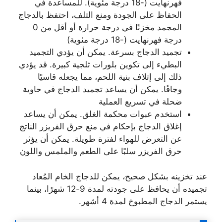
فهرنهايت (-18 درجة مئوية). للمساعدة في
الحفاظ على الجودة ومنع التلف، احتفظ بالدجاج
المجمد مخزنًا في درجة حرارة أو أقل من 0
درجة فهرنهايت (-18 درجة مئوية)
تجميد الدجاج بسرعة. يمكن أن يؤدي التجميد
البطيء إلى تكوين بلورات ثلجية كبيرة. قد يؤدي
ذلك إلى إتلاف بنية اللحم، مما يجعله قاسيًا
وجافًا. يمكن أن يساعد تجميد الدجاج في حاوية
ضحلة في تسريع العملية
استخدم عبوات محكمة الغلق. يمكن أن يساعد
إغلاق الدجاج بإحكام في منع حرق الفريزر الناتج
عن التعرض للهواء لفترة طويلة. يمكن أن يؤثر
حرق الفريزر سلبًا على الطعم والملمس واللون
عند تخزينه بشكل صحيح، يمكن للدجاج الخام المُعاد
تجميده أن يحافظ على جودته لمدة 9-12 شهرًا، بينما
يستمر الدجاج المطبوخ لمدة 4 أشهر.