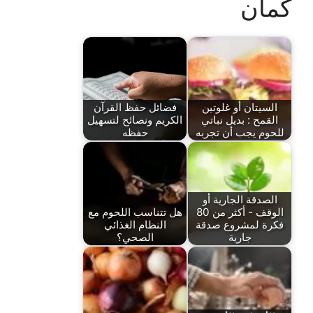
كمان
السيتان أو غلوتين
فضائل حفظ القرآن
القمح : بديل نباتي
الكريم ونصائح لتسهيل
للحوم يجب أن تجربه
حفظه
الصدقة الجارية أو
الوقف - أكثر من 80
هل تتناسب اللحوم مع
فكرة لمشروع صدقة
النظام الغذائي
جارية
الصحي؟