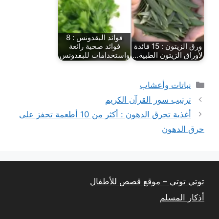
فوائد البقدونس : 8
ورق الزيتون : 15 فائدة
فوائد صحية رائعة
لأوراق الزيتون الطبية…
واستخدامات للبقدونس
التصنيفات
نباتات وأعشاب
ترتيب سور القرآن الكريم
أغذية تحرق الدهون : أكثر من 10 أطعمة تحفز على
حرق الدهون
توتي توتي – موقع قصص للأطفال
أذكار المسلم