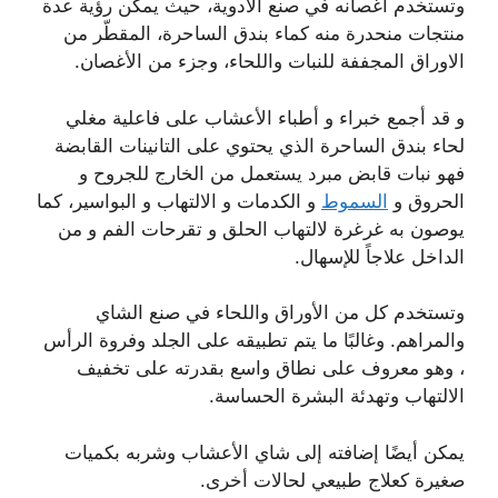
وتستخدم أغصانه في صنع الأدوية، حيث يمكن رؤية عدة
منتجات منحدرة منه كماء بندق الساحرة، المقطّر من
الاوراق المجففة للنبات واللحاء، وجزء من الأغصان.
و قد أجمع خبراء و أطباء الأعشاب على فاعلية مغلي
لحاء بندق الساحرة الذي يحتوي على التانينات القابضة
فهو نبات قابض مبرد يستعمل من الخارج للجروح و
الحروق و
السموط
و الكدمات و الالتهاب و البواسير، كما
يوصون به غرغرة لالتهاب الحلق و تقرحات الفم و من
الداخل علاجاً للإسهال.
وتستخدم كل من الأوراق واللحاء في صنع الشاي
والمراهم. وغالبًا ما يتم تطبيقه على الجلد وفروة الرأس
، وهو معروف على نطاق واسع بقدرته على تخفيف
الالتهاب وتهدئة البشرة الحساسة.
يمكن أيضًا إضافته إلى شاي الأعشاب وشربه بكميات
صغيرة كعلاج طبيعي لحالات أخرى.