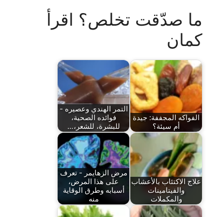
ما صدّقت تخلص؟ اقرأ
كمان
التمر الهندي وعصيره -
الفواكه المجففة: جيدة
فوائده الصحية،
أم سيئة؟
للبشرة، للشعر،…
مرض الزهايمر - تعرف
علاج الاكتئاب بالأعشاب
على هذا المرض،
والفيتامينات
أسبابه وطرق الوقاية
والمكملات
منه