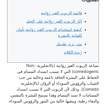
قائمة الزيوت الغير زؤانية
آثار الزيوت الغير زؤانية على الجلد
كيفية استخدام الزيوت الغير زؤانية بأمان
للعناية بالبشرة
متى ترى طبيبك
زبدة الكلام
تساعد الزيوت الغير زؤانية (بالانجليزية Non-
comedogenic) التي لا تسبب انسداد المسام في
الحفاظ على البشرة الجافة ناعمة وخالية من حب
الشباب والرؤوس السوداء أو الزؤان (بالإنجليزية:
Comedo). وذلك لأن الزيوت التي لا تسبب انسداد
المسامات لا تسد المسام وهذا يسمح للبشرة بالتنفس،
والبقاء رطبة، ويبقيها خالية من البثور والرؤوس السوداء.