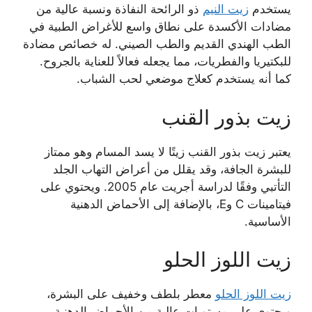
يستخدم
زيت النيم
ذو الرائحة النفاذة ونسبة عالية من
مضادات الأكسدة على نطاق واسع للأغراض الطبية في
الطب الهندي القديم والطب الصيني. له خصائص مضادة
للبكتيريا والفطريات، مما يجعله فعالاً للعناية بالجروح.
كما أنه يستخدم كعلاج موضعي لحب الشباب.
زيت بذور القنب
يعتبر زيت بذور القنب زيتًا لا يسد المسام وهو ممتاز
للبشرة الجافة، وقد يقلل من أعراض التهاب الجلد
التأتبي وفقًا لدراسة أجريت عام 2005. ويحتوي على
فيتامينات C وE، بالإضافة إلى الأحماض الدهنية
الأساسية.
زيت اللوز الحلو
زيت اللوز الحلو
معطر بلطف وخفيف على البشرة،
ويحتوي على مستويات عالية من الأحماض الدهنية.