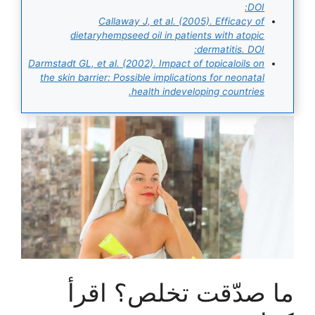
DOI:
Callaway J, et al. (2005). Efficacy of
dietaryhempseed oil in patients with atopic
dermatitis. DOI:
Darmstadt GL, et al. (2002). Impact of topicaloils on
the skin barrier: Possible implications for neonatal
health indeveloping countries.
ما صدّقت تخلص؟ اقرأ