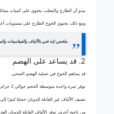
يبدو أن الطازج والمعلب يحتوي على كميات مماثلة
ومع ذلك، يحتوي الخوخ الطازج على مستويات أعلى
ملخص: إنه غني بالألياف والفيتامينات وا
2. قد يساعد على الهضم
قد يساهم الخوخ في عملية الهضم الصحي.
توفر ثمرة واحدة متوسطة الحجم حوالي 2 جرام من الألياف، نصفها ألياف قابلة للذوبان، بينما النصف الآخر غير قابل للذوبان.
تضيف الألياف غير القابلة للذوبان حجمًا كبيرًا إل
من ناحية أخرى، توفر الألياف القابلة للذوبان الغذ