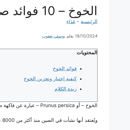
الخوخ – 10 فوائد صحية واستخدامات مذهلة للخوخ
الرئيسية
-
غذاء
18/10/2024
بقلم
يوسف يعقوب
المحتويات
فوائد الخوخ
كيفية اختيار وتخزين الخوخ
زبدة الكلام
الخوخ – أو Prunus persica – عبارة عن فاكهة صغيرة ذات قشر غامض ولب أبيض أو أصفر حلو.
ويُعتقد أنها نشأت في الصين منذ أكثر من 8000 عام.