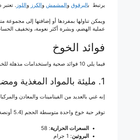
يرتبط ب
البرقوق
و
المشمش
و
الكرز
و
اللوز
. تعتبر
ويمكن تناولها بمفردها أو إضافتها إلى مجموعة 
عملية الهضم، وبشرة أكثر نعومة، وتخفيف الحساس
فوائد الخوخ
فيما يلي 10 فوائد صحية واستخدامات مذهلة للخوخ.
1. مليئة بالمواد المغذية ومضادات الأكسدة
إنه غني بالعديد من الفيتامينات والمعادن والمركبات
توفر حبة خوخ واحدة متوسطة الحجم (5.4 أونصة أو 150 جرامًا) تقريبًا:
السعرات الحرارية
: 58
البروتين
: 1 جرام