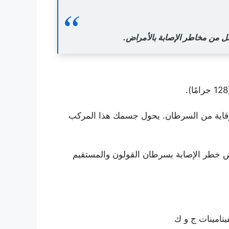
لل من مخاطر الإصابة بالأمراض.
ي الوقاية من السرطان. يحول جسمك هذا المركب
خص أن تناول ما لا يقل عن 2-4 جزر أسبوعيًا مع انخفاض خطر الإصابة بسرطان القولون والمستقيم
يتامينات ج و ك