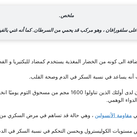
ملخص.
على سلفورافان ، وهو مركب قد يحمي من السرطان. كما أنه غني بالفيت
افة الى كونه من الخضار المغذية يستخدم كمضاد للبكتيريا و الف
ت أنه يساعد في نسبة السكر في الدم وصحة القلب.
في دراسة استمرت 3 أشهر على 90 شخصًا ، كان لدى أولئك الذين ت
دواء الوهمي.
في
مقاومة الأنسولين
، وهي حالة قد تساهم في مرض السكري من الن
دراسة أن الثوم يخفض مستويات الكوليسترول ويحسن التحكم في نسبة السكر ف