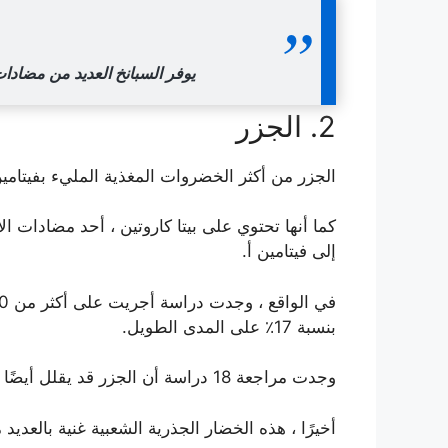
يوفر السبانخ العديد من مضادا
2. الجزر
الجزر من أكثر الخضروات المغذية المليء بفيتامين أ ، ويوفر 119٪ من القيمة الغذائية اليومية في كوب 
كما أنها تحتوي على بيتا كاروتين ، أحد مضادات 
إلى فيتامين أ.
بنسبة 17٪ على المدى الطويل.
وجدت مراجعة 18 دراسة أن الجزر قد يقلل أيضًا من خطر الإصابة بسرطان الرئة.
أخيرًا ، هذه الخضار الجذرية الشعبية غنية بالعديد