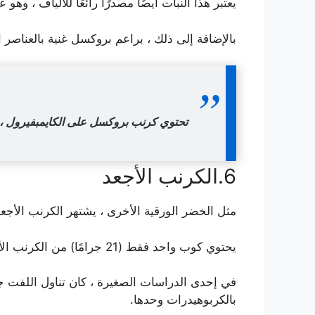
يعتبر هذا النبات أيضًا مصدرًا رائعًا للألياف ، 
بالإضافة إلى ذلك ، براعم بروكسل غنية بالعناصر ا
تحتوي كرنب بروكسل على الكايمبفيرول ، و
6.الكرنب الأجعد
مثل الخضر الورقية الأخرى ، يشتهر الكرنب الأجع
يحتوي كوب واحد فقط (21 جرامًا) من الكرنب الأجعد على البوتاسيوم والكالسيوم والنحاس والفيتامينات أ ، ب ، ج ، ك.
في إحدى الدراسات الصغيرة ، كان تناول اللفت جنب
بالكربوهيدرات وحدها.