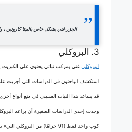
الجزر غني بشكل خاص بالبيتا كاروتين ، و
3. البروكلي
البروكلي
غني بمركب نباتي يحتوي على الكبريت يس
استكشف الباحثون في الدراسات التي أجريت على 
قد يساعد هذا النبات الصليبي في منع أنواع أخرى 
وجدت إحدى الدراسات الصغيرة أن براعم البروكلي
كوب واحد فقط (91 جرامًا) من البروكلي النيء يوفر 77٪ من DV لفيتامين ك و 90٪ من DV لفيتامين ج وكمية جيدة من حمض الفوليك والمنغنيز والبوتاسيوم.