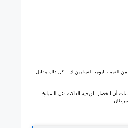
أن كوبًا واحدًا (30 جرامًا) من السبانخ النيئة يوفر 16٪ من القيمة اليومية (DV) لفيتامين أ بالإضافة إلى 120٪ من القيمة اليومية لفيتامين ك – كل ذلك مقابل
ت أن الخضار الورقية الداكنة مثل السبانخ
لسرطان.