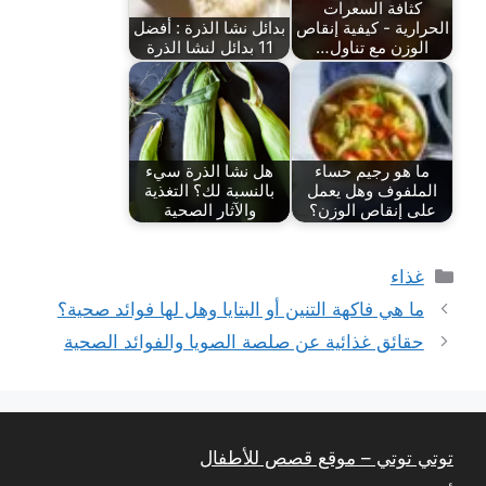
كثافة السعرات
الحرارية - كيفية إنقاص
بدائل نشا الذرة : أفضل
الوزن مع تناول…
11 بدائل لنشا الذرة
ما هو رجيم حساء
هل نشا الذرة سيء
الملفوف وهل يعمل
بالنسبة لك؟ التغذية
على إنقاص الوزن؟
والآثار الصحية
التصنيفات
غذاء
ما هي فاكهة التنين أو البتايا وهل لها فوائد صحية؟
حقائق غذائية عن صلصة الصويا والفوائد الصحية
توتي توتي – موقع قصص للأطفال