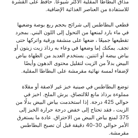
مذاق البطاطا المقلية الأكثر شيوعًا. حافظ على القشرة
للاستفادة من العناصر الغذائية الإضافية.
قطعي البطاطس إلى شرائح بحجم ربع بوصة وضعيها
في ماء بارد لمنعها من التحول إلى اللون البني. بمجرد
تقطيعها جميعًا ، ضعها على منشفة ورقية واتركها حتى
تجف. يمكنك إما وضعها في وعاء به رذاذ زيت زيتون أو
بياض بيضة أو اثنتين. يستخدم العديد من الطهاة بياض
البيض بدلاً من الزيت لتقليل محتوى الدهون وأيضًا
لإضفاء لمسة نهائية مقرمشة على البطاطا المقلية.
توضع البطاطس في صينية خبز غير لاصقة أو مقلاة
مملوءة برذاذ مانع للالتصاق. يرش الملح. اخبز في
حوالي 425 درجة. إذا استخدمت بياض البيض بدلًا من
الزيت ، فقد تحتاج إلى خفض درجة حرارة الخبز إلى
375 لمنع بياض البيض من الاحتراق. عادة ما يستغرق
الأمر حوالي 30-40 دقيقة قبل أن تصبح البطاطس
مقرمشة.