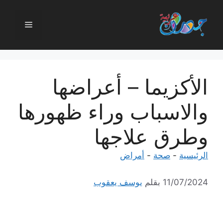
نتقل
لى
القائمة
لمحتوى
الأكزيما – أعراضها
والاسباب وراء ظهورها
وطرق علاجها
الرئيسية
-
صحة
-
أمراض
11/07/2024
بقلم
يوسف يعقوب