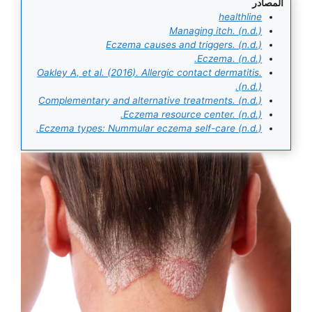
المصادر
healthline
Managing itch. (n.d.)
Eczema causes and triggers. (n.d.)
Eczema. (n.d.).
Oakley A, et al. (2016). Allergic contact dermatitis.
(n.d.).
Complementary and alternative treatments. (n.d.)
Eczema resource center. (n.d.).
Eczema types: Nummular eczema self-care (n.d.).