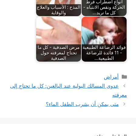
أنواع اضطراب فرط
الحركة ونقص الانتباه -
المذح : الأسباب والعلاج
كل ما تريد…
والوقاية
فوائد الرضاعة الطبيعية
مرض الصدفية - كل ما
- 11 فائدة للرضاعة
تحتاج لمعرفته حول
الطبيعية…
الصدفية
التصنيفات
أمراض
عدوى المسالك البولية عند البالغين: كل ما تحتاج إلى
معرفته
متى يمكن أن يشرب الطفل الماء؟