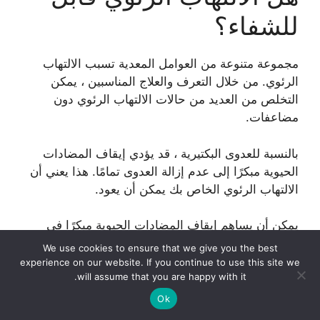
للشفاء؟
مجموعة متنوعة من العوامل المعدية تسبب الالتهاب
الرئوي. من خلال التعرف والعلاج المناسبين ، يمكن
التخلص من العديد من حالات الالتهاب الرئوي دون
مضاعفات.
بالنسبة للعدوى البكتيرية ، قد يؤدي إيقاف المضادات
الحيوية مبكرًا إلى عدم إزالة العدوى تمامًا. هذا يعني أن
الالتهاب الرئوي الخاص بك يمكن أن يعود.
يمكن أن يساهم إيقاف المضادات الحيوية مبكرًا في
مقاومة المضادات الحيوية. يصعب علاج الالتهابات
We use cookies to ensure that we give you the best
المقاومة للمضادات الحيوية.
experience on our website. If you continue to use this site we
will assume that you are happy with it.
غالبًا ما يزول الالتهاب الرئوي الفيروسي في غضون
Ok
أسبوع إلى ثلاثة أسابيع بالعلاج في المنزل. في بعض