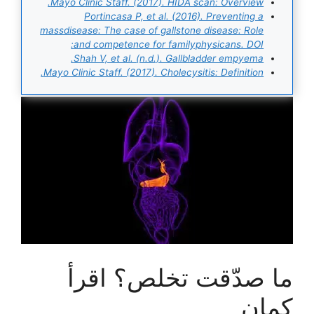
Mayo Clinic Staff. (2017). HIDA scan: Overview.
Portincasa P, et al. (2016). Preventing a
massdisease: The case of gallstone disease: Role
and competence for familyphysicans. DOI:
Shah V, et al. (n.d.). Gallbladder empyema.
Mayo Clinic Staff. (2017). Cholecysitis: Definition.
ما صدّقت تخلص؟ اقرأ
كمان