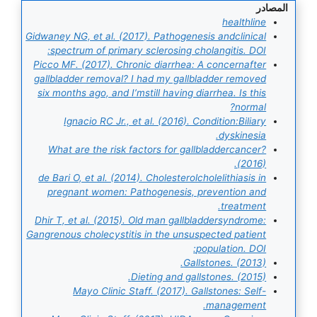
المصادر
healthline
Gidwaney NG, et al. (2017). Pathogenesis andclinical
spectrum of primary sclerosing cholangitis. DOI:
Picco MF. (2017). Chronic diarrhea: A concernafter
gallbladder removal? I had my gallbladder removed
six months ago, and I’mstill having diarrhea. Is this
normal?
Ignacio RC Jr., et al. (2016). Condition:Biliary
dyskinesia.
What are the risk factors for gallbladdercancer?
(2016).
de Bari O, et al. (2014). Cholesterolcholelithiasis in
pregnant women: Pathogenesis, prevention and
treatment.
Dhir T, et al. (2015). Old man gallbladdersyndrome:
Gangrenous cholecystitis in the unsuspected patient
population. DOI:
Gallstones. (2013).
Dieting and gallstones. (2015).
Mayo Clinic Staff. (2017). Gallstones: Self-
management.