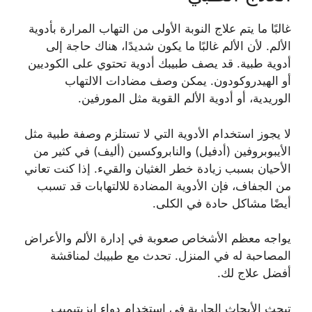
غالبًا ما يتم علاج النوبة الأولى من التهاب المرارة بأدوية
الألم. لأن الألم غالبًا ما يكون شديدًا، هناك حاجة إلى
أدوية طبية. قد يصف طبيبك أدوية تحتوي على الكوديين
أو الهيدروكودون. يمكن وصف مضادات الالتهاب
الوريدية، أو أدوية الألم القوية مثل المورفين.
لا يجوز استخدام الأدوية التي لا تستلزم وصفة طبية مثل
الأيبوبروفين (أدفيل) والنابروكسين (أليف) في كثير من
الأحيان بسبب زيادة خطر الغثيان والقيء. إذا كنت تعاني
من الجفاف، فإن الأدوية المضادة للالتهابات قد تسبب
أيضًا مشاكل حادة في الكلى.
يواجه معظم الأشخاص صعوبة في إدارة الألم والأعراض
المصاحبة له في المنزل. تحدث مع طبيبك لمناقشة
أفضل علاج لك.
تبحث الأبحاث الجارية في استخدام دواء إيزيتيميب