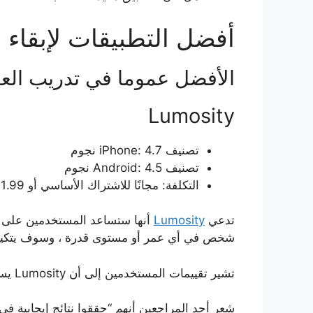
أفضل التطبيقات لإبقاء 
الأفضل عموما في تدريب الع
Lumosity
تصنيف iPhone: 4.7 نجوم
تصنيف Android: 4.5 نجوم
التكلفة: مجانًا للاشتراك الأساسي أو 11.99 دولارًا شهريًا للاشتراك القياسي
تدعي
Lumosity
أنها ستساعد المستخدمين على “تح
شخص في أي عمر أو مستوى قدرة ، وسوف يتكيف
تشير تقييمات المستخدمين إلى أن Lumosity يساعد في التركيز واليقظة والقدرة المعرفية.
شعر أحد المراجعين أنهم “حققوا نتائج إيجابية 