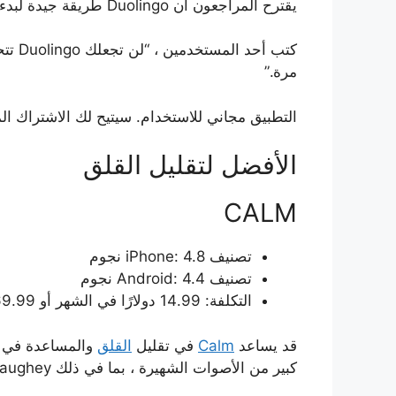
يقترح المراجعون أن Duolingo طريقة جيدة لبدء تعلم لغة جديدة أو لتحديث معرفتك.
كتب 
مرة.”
التطبيق مجاني للاستخدام. سيتيح لك الاشتراك ال
الأفضل لتقليل القلق
CALM
تصنيف iPhone: 4.8 نجوم
تصنيف Android: 4.4 نجوم
التكلفة: 14.99 دولارًا في الشهر أو 69.99 دولارًا سنويًا
قد يساعد
Calm
في تقليل
القلق
والمساعدة في ت
كبير من الأصوات الشهيرة ، بما في ذلك Matthew McConaughey و Kate Winslet و Idris Elba ، لمساعدتك على الاسترخاء.