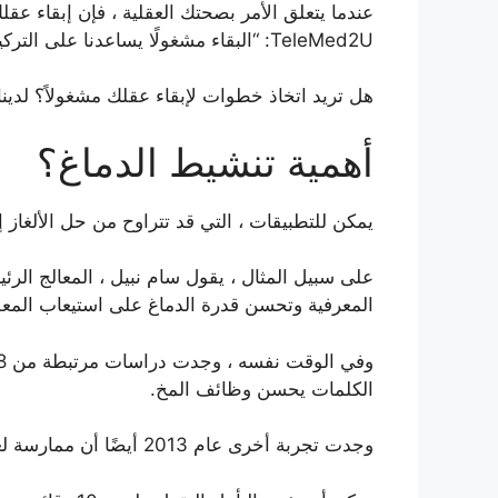
عندما يتعلق الأمر بصحتك العقلية ، فإن إبقاء ع
TeleMed2U: “البقاء مشغولًا يساعدنا على التركيز على ما هو موجود الآن ، ويصرف انتباهنا عن مخاوفنا”.
هل تريد اتخاذ خطوات لإبقاء عقلك مشغولاً؟ لدينا
أهمية تنشيط الدماغ؟
يمكن للتطبيقات ، التي قد تتراوح من حل الألغاز إ
على سبيل المثال ، يقول سام نبيل ، المعالج ال
المعرفية وتحسن قدرة الدماغ على استيعاب المعل
الكلمات يحسن وظائف المخ.
وجدت تجربة أخرى عام 2013 أيضًا أن ممارسة لعبة تدريب الدماغ ساعدت في تحسين الوظيفة الإدراكية والذاكرة لدى مجموعة من الشباب.