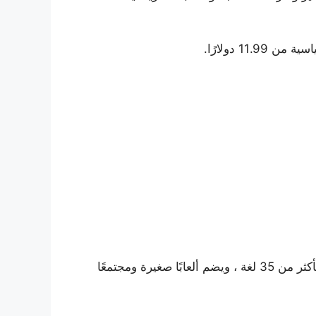
1 دولارًا.
أخرى. يقدم التطبيق دروسًا “صغيرة الحجم” بأكثر من 35 لغة ، ويضم ألعابًا صغيرة ومجتمعًا