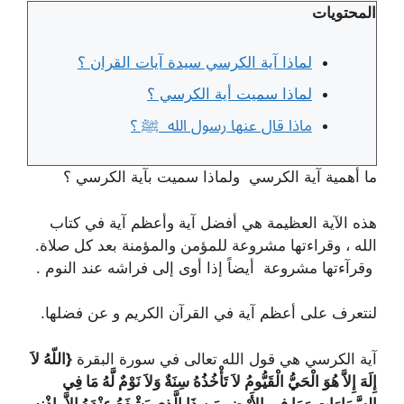
المحتويات
لماذا آية الكرسي سيدة آيات القران ؟
لماذا سميت أية الكرسي ؟
ماذا قال عنها رسول الله ﷺ ؟
ما أهمية آية الكرسي ولماذا سميت بآية الكرسي ؟
هذه الآية العظيمة هي أفضل آية وأعظم آية في كتاب
الله ، وقراءتها مشروعة للمؤمن والمؤمنة بعد كل صلاة.
وقرآءتها مشروعة أيضاً إذا أوى إلى فراشه عند النوم .
لنتعرف على أعظم آية في القرآن الكريم و عن فضلها.
آية الكرسي هي قول الله تعالى في سورة البقرة
{اللّهُ لاَ
إِلَهَ إِلاَّ هُوَ الْحَيُّ الْقَيُّومُ لاَ تَأْخُذُهُ سِنَةٌ وَلاَ نَوْمٌ لَّهُ مَا فِي
السَّمَاوَاتِ وَمَا فِي الأَرْضِ مَن ذَا الَّذِي يَشْفَعُ عِنْدَهُ إِلاَّ بِإِذْنِهِ