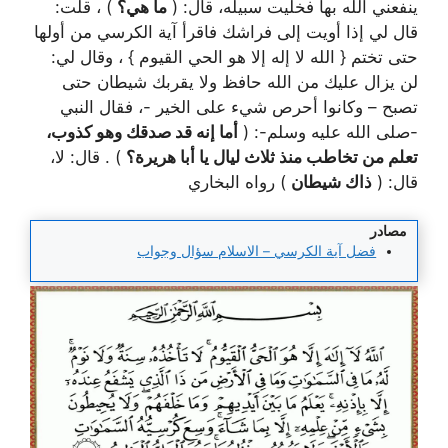
ينفعني الله بها فخليت سبيله، قال: (
ما هي؟
) ، قلت:
قال لي إذا أويت إلى فراشك فاقرأ آية الكرسي من أولها
حتى تختم { الله لا إله إلا هو الحي القيوم } ، وقال لي:
لن يزال عليك من الله حافظ ولا يقربك شيطان حتى
تصبح – وكانوا أحرص شيء على الخير -، فقال النبي
-صلى الله عليه وسلم-: (
أما إنه قد صدقك وهو كذوب،
تعلم من تخاطب منذ ثلاث ليال يا أبا هريرة؟
) . قال: لا،
قال: (
ذاك شيطان
) رواه البخاري
مصادر
فضل آية الكرسي – الاسلام سؤال وجواب