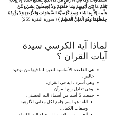
يَعْلَمُ مَا بَيْنَ أَيْدِيهِمْ وَمَا خَلْفَهُمْ وَلاَ يُحِيطُونَ بِشَيْءٍ مِّنْ
عِلْمِهِ إِلاَّ بِمَا شَاء وَسِعَ كُرْسِيُّهُ السَّمَاوَاتِ وَالأَرْضَ وَلاَ يَؤُودُهُ
حِفْظُهُمَا وَهُوَ الْعَلِيُّ الْعَظِيمُ }
( سورة البقرة 255)
لماذا آية الكرسي سيدة
آيات القران ؟
هي القاعدة الأساسية للدين لما فيها من توحيد
خالص.
وهى أشرف آية في القرآن.
وهى تعادل ربع القرآن .
جمعت 5 أسم من أسماء الله الحسنى.
الله
: هو اسم جامع لكل معاني الألوهية
وصفات الكمال.
الحي
: يشير الاسم إلى حياة الله الكاملة