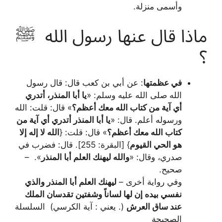
وأسمى منزلة.
ماذا قال عنها رسول الله ﷺ
؟
في عظمتها
: عن أبي بن كعب قال: قال رسول
الله صلى الله عليه وسلم: «
يا أبا المنذر، أتدري
أي آية من كتاب الله معك أعظم؟
» قال: قلت: الله
ورسوله أعلم. قال: «
يا أبا المنذر أتدري أي آية من
كتاب الله معك أعظم؟
» قال: قلت: {
الله لا إله إلا
هو الحي القيوم
} [البقرة: 255]. قال: فضرب في
صدري، وقال: «
والله ليهنك العلم أبا المنذر
». –
صحيح.
وفي رواية أخرى –
ليهنك العلم أبا المنذر والذي
نفسي بيده إن لها لساناً وشفتين تقدسان الملك
عند ساق العرش
(. يعني : آية الكرسي) السلسلة
الصحيحة