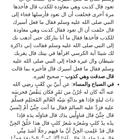
تعود قال كذبت وهي معاودة للكذب قال فأخذها
مرة أخرى فحلفت أن ال تعود فأرسلها فجاء إلى
النبي صلى الله عليه وسلم فقال ما فعل أسيرك
قال حلفت أن ال تعود فقال كذبت وهي معاودة
للكذب فأخذها فقال ما أنا بتاركك حتى أذهب بك
إلى النبي صلى الله عليه وسلم فقالت إني ذاكرة
لك شيئا آية الكرسي اقرأها في بيتك فال يقربك
شيطان وال غيره فجاء إلى النبي صلى الله عليه
وسلم فقال ما فعل أسيرك قال فأخبره بما قالت
قال صدقت وهي كذوب
– صحيح لغيره.
في الصباح والمساء
: عن أُبيِّ بنِ كَعْبٍ رضِي الله
عنه أنَّه كان له جُرْنٌ من تَمْرٍ فكان يَنقُصُ فحرسَه
ذاتَ ليلةٍ فإذا هو بدابَّةٍ شِبْه الغُالمِ المُحتَلِمِ فسلَّمَ
عليه فرَدَّ عليه السالمَ فقال ما أنت جِنِّيٌ أمْ إنْسيٌ
قال جِنِّيٌ قال فناوِلْنِي يدَك قال فناوَلَه يدَه فإذا
يدُه يدُ كلبٍ وشَعرُه شَعرُ كلبٍ قال هذا خَلْقُ الجِنِّ
قال قدْ عَلِمتِ الجِنُّ أنَّ ما فيِهم رجلًا أشدَ مِنِّي
قال فما جاء بِكَ قال بلَغَنَا أنَّكَ تُحِبُّ الصَّدقةَ فجِئْنا