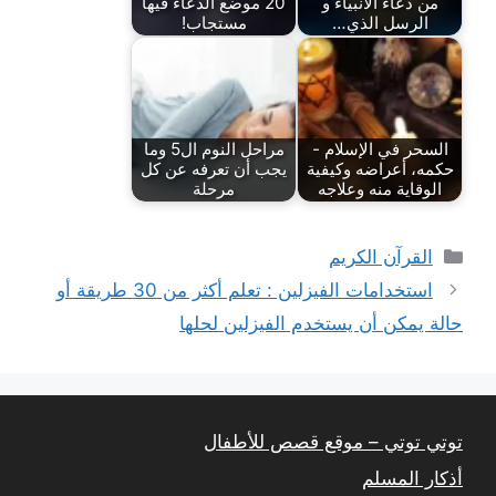
من دعاء الأنبياء و
20 موضع الدعاء فيها
الرسل الذي…
مستجاب!
السحر في الإسلام -
مراحل النوم ال5 وما
حكمه، أعراضه وكيفية
يجب أن تعرفه عن كل
الوقاية منه وعلاجه
مرحلة
التصنيفات
القرآن الكريم
استخدامات الفيزلين : تعلم أكثر من 30 طريقة أو
حالة يمكن أن يستخدم الفيزلين لحلها
توتي توتي – موقع قصص للأطفال
أذكار المسلم