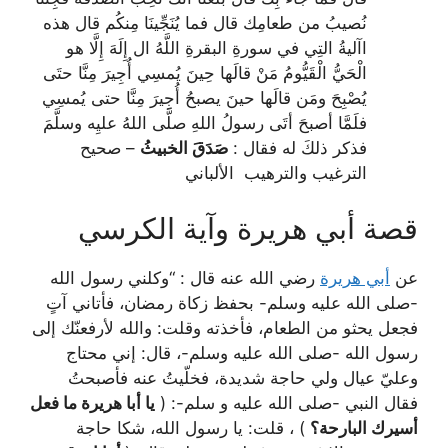
نُصيبُ من طعامِك قال فما يُنَجِّينَا مِنكُم قال هذه
اآليةُ التِي في سورةِ البقرةِ اللَّهُ ال إِلَهَ إِلَّا هو
الْحَيُّ الْقَيُّومُ مَنْ قالَها حِينَ يُمسِي أُجِيرَ مِنَّا حتَى
يُصْبِحَ ومَن قالَها حينَ يصبحُ أُجِيرَ مِنَّا حتى يُمسِي
فلَمَّا أصبحَ أتَى رسولُ اللهِ صلَّى اللهُ عليِه وسلَّمَ
فذكر ذلكَ له فقال :
صَدَقَ الخبيثُ
– صحيح
الترغيب والترهيب الألباني
قصة أبي هريرة وآية الكرسي
عن
أبي هريرة
رضي الله عنه قال : “وكلني رسول الله
-صلى الله عليه وسلم- بحفظ زكاة رمضان، فأتاني آتٍ
فجعل يحثو من الطعام، فأخذته وقلت: والله لأرفعنّك إلى
رسول الله -صلى الله عليه وسلم-، قال: إني محتاج
وعليّ عيال ولي حاجة شديدة، فخلّيتُ عنه فأصبحتُ
فقال النبي -صلى الله عليه و سلم-: (
يا أبا هريرة ما فعل
أسيرك البارحة؟
) ، قلت: يا رسول الله، شكا حاجة