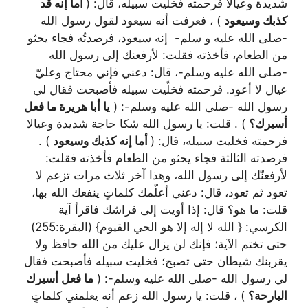
شديدة وعيالا فرحمته فخليت سبيله، قال: (
أما إنه قد
كذبك وسيعود
) ، فعرفت أنه سيعود لقول رسول الله
-صلى الله عليه و سلم- إنه سيعود، فرصدتُه فجاء يحثو
من الطعام، فأخذته فقلت: لأرفعنك إلى رسول الله
-صلى الله عليه وسلم-، قال: دعني فإني محتاج وعليّ
عيال لا أعود. فرحمته فخلّيت سبيله فأصبحت فقال لي
رسول الله -صلى الله عليه وسلم-: (
يا أبا هريرة ما فعل
أسيرك؟
) . قلت: يا رسول الله شكا حاجة شديدة وعيالا
فرحمته فخليت سبيله، قال: (
أما إنه كذبك وسيعود
) .
فرصدته الثالثة فجاء يحثو من الطعام فأخذته فقلت:
لأرفعنّك إلى رسول الله، وهذا آخر ثلاث مرات تزعم لا
تعود ثم تعود، قال: دعني أعلّمك كلماتٍ ينفعك الله بها،
قلت: ما هو؟ قال: إذا أويت إلى فراشك فاقرأ آية
الكرسي: { الله لا إله إلا هو الحي القيوم} (البقرة:255)
حتى تختم الآية؛ فإنك لن يزال عليك من الله حافظ ولا
يقربنك شيطان حتى تصبح؛ فخليت سبيله فأصبحت فقال
لي رسول الله -صلى الله عليه وسلم-: (
ما فعل أسيرك
البارحة؟
) ، قلت: يا رسول الله زعم أنه يعلمني كلماتٍ